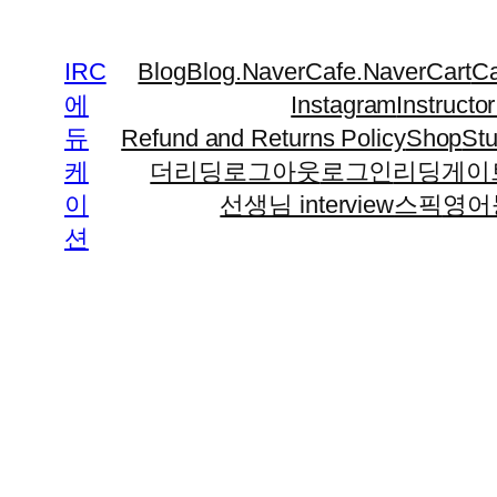
IRC
Blog
Blog.Naver
Cafe.Naver
Cart
Ca
에
Instagram
Instructo
듀
Refund and Returns Policy
Shop
Stu
케
더리딩
로그아웃
로그인
리딩게이
이
선생님 interview
스픽
영어
션