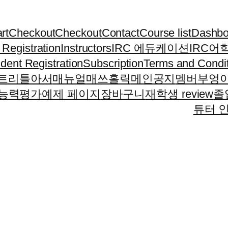
rt
Checkout
Checkout
Contact
Course list
Dashbo
r Registration
Instructors
IRC 에듀케이션
IRC어
dent Registration
Subscription
Terms and Condi
트
리틀아서
매뉴얼
매쓰홀릭
메인공지
멤버
부엉
능력평가
예제 페이지
장바구니
재학생 review
졸업
튜터 