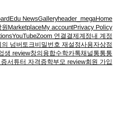
ard
Edu News
Gallery
header_mega
Home
학원
Marketplace
My account
Privacy Policy
tions
YouTube
Zoom 연결
결제
계정
내 계정
이의 넘버토크
비밀번호 재설정
사용자
상점
생 review
창의융합수학
카톡채널
통통통
인증서
튜터 자격증
학부모 review
회원 가입