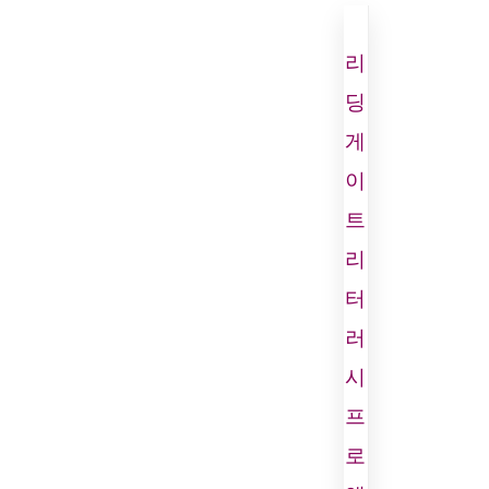
리
딩
게
이
트
리
터
러
시
프
로