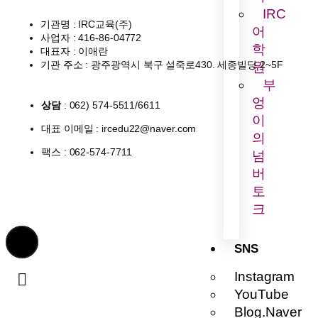
IRC
기관명
: IRC교육(주)
어
사업자
: 416-86-04772
학
대표자
: 이애란
기관 주소
: 광주광역시 북구 설죽로430. 세종빌딩 2~5F
원
부
엉
상담
: 062) 574-5511/6611
이
대표 이메일
: ircedu22@naver.com
의
팩스
: 062-574-7711
넘
버
토
크
SNS
Instagram
YouTube
Blog.Naver