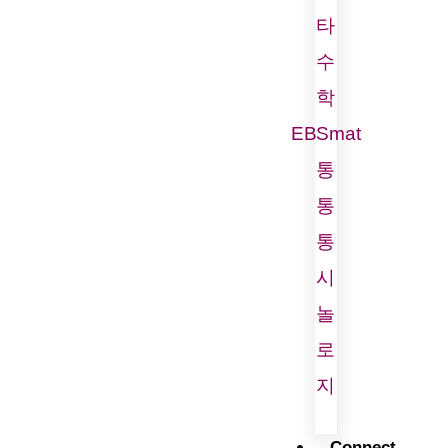
타
수
학
EBSmat
통
통
통
시
놀
로
지
Connect