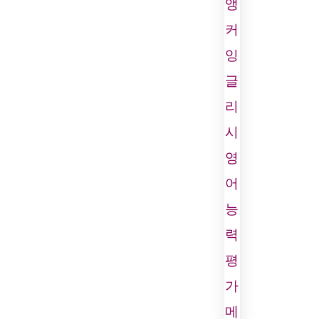
앵
커
잉
글
리
시
영
어
능
력
평
가
메