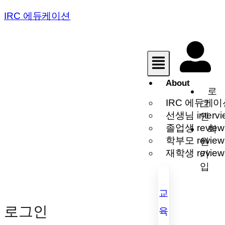
IRC 에듀케이션
About
로
IRC 에듀케이
그
선생님 intervi
인
졸업생 review
회
학부모 review
원
재학생 review
가
입
교
로그인
육