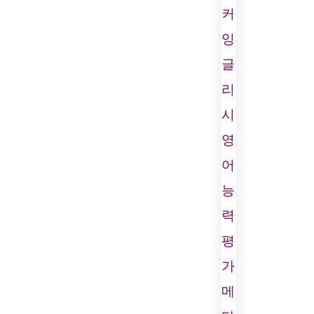
커
잉
글
리
시
영
어
능
력
평
가
메