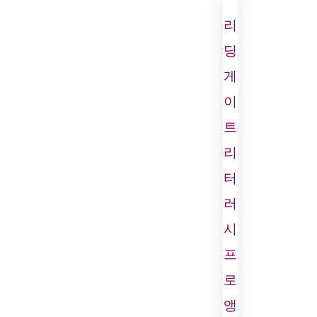
리
딩
게
이
트
리
터
러
시
프
로
앵