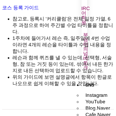
코스 등록 가이드
IRC
어
학
참고로, 등록시 ‘커리큘럼’은 전체 일정 가열, 6
원
주 과정으로 하여 주간별 수업 타이틀을 정합니
다.
부
1주차에 들어가서 레슨 즉, 일주일에 4번 수업
엉
이
이라면 4개의 레슨을 타이틀과 수업 내용을 정
의
합니다.
넘
레슨과 함께 퀴즈를 낼 수 있는데, 선택형, 서술
버
토
형, 참 또는 거짓 등이 있는데, 섞어서 내든 한가
크
지로 내든 선택하여 업로드할 수 있습니다.
위의 가이드에 보면 설명글에서 항목이 한글로
나오므로 쉽게 이해할 수 있을 것입니다.
SNS
Instagram
YouTube
Blog.Naver
Cafe.Naver