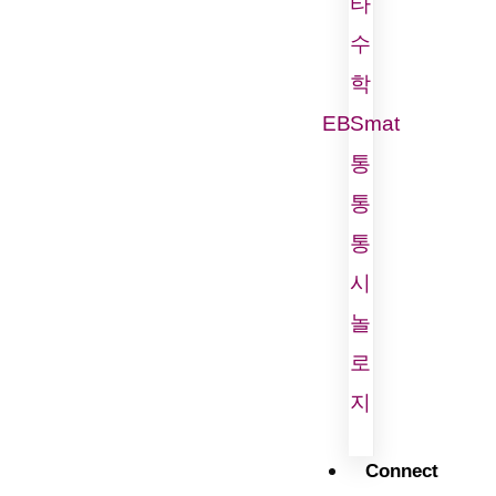
타
수
학
EBSmat
통
통
통
시
놀
로
지
Connect