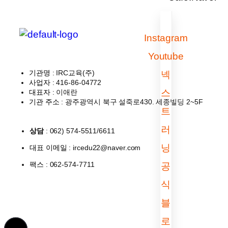
Instagram
Youtube
기관명
: IRC교육(주)
넥
사업자
: 416-86-04772
스
대표자
: 이애란
기관 주소
: 광주광역시 북구 설죽로430. 세종빌딩 2~5F
트
러
상담
: 062) 574-5511/6611
닝
대표 이메일
: ircedu22@naver.com
팩스
: 062-574-7711
공
식
블
로