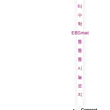
타
수
학
EBSmat
통
통
통
시
놀
로
지
Connect