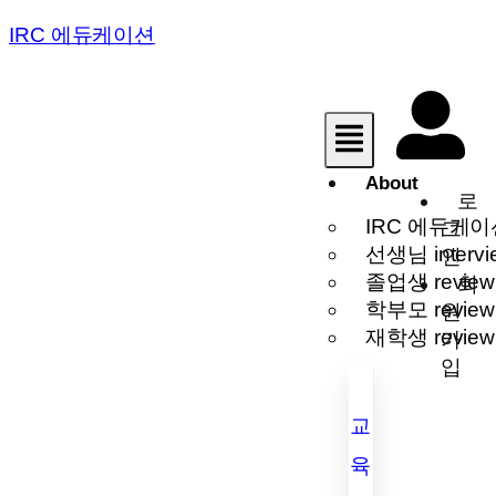
IRC 에듀케이션
About
로
IRC 에듀케이
그
선생님 intervi
인
졸업생 review
회
학부모 review
원
재학생 review
가
입
교
육