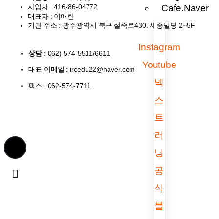
Cafe.Naver
사업자
: 416-86-04772
대표자
: 이애란
기관 주소
: 광주광역시 북구 설죽로430. 세종빌딩 2~5F
Instagram
상담
: 062) 574-5511/6611
Youtube
대표 이메일
: ircedu22@naver.com
넥
팩스
: 062-574-7711
스
트
러
닝
공
식
블