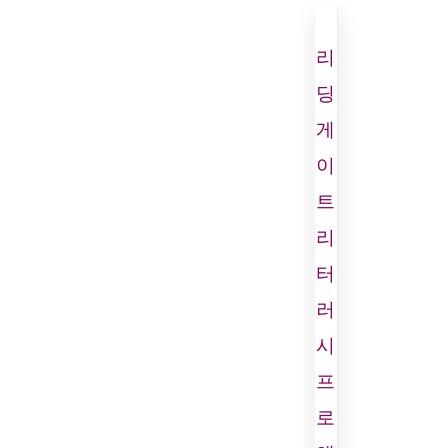
리
딩
게
이
트
리
터
러
시
프
로