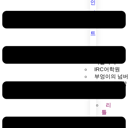
인
사
이
트
Information
리틀아서
IRC어학원
부엉이의 넘
창의융합수학
리
틀
아
서