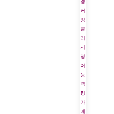
앵
커
잉
글
리
시
영
어
능
력
평
가
메