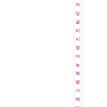
커
잉
글
리
시
영
어
능
력
평
가
메