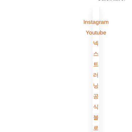
Instagram
Youtube
넥
스
트
러
닝
공
식
블
로