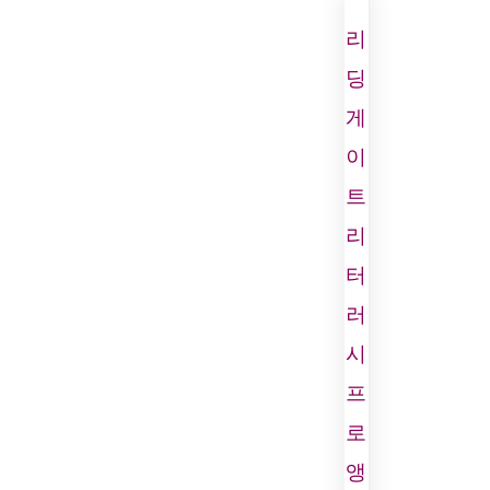
리
딩
게
이
트
리
터
러
시
프
로
앵