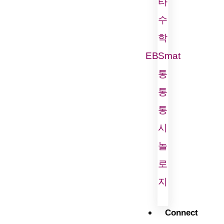
타
수
학
EBSmat
통
통
통
시
놀
로
지
Connect