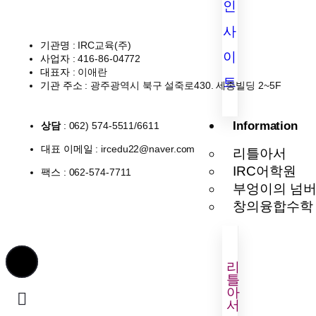
인
사
기관명
: IRC교육(주)
이
사업자
: 416-86-04772
대표자
: 이애란
트
기관 주소
: 광주광역시 북구 설죽로430. 세종빌딩 2~5F
Information
상담
: 062) 574-5511/6611
대표 이메일
: ircedu22@naver.com
리틀아서
IRC어학원
팩스
: 062-574-7711
부엉이의 넘
창의융합수학
리
틀
아
서