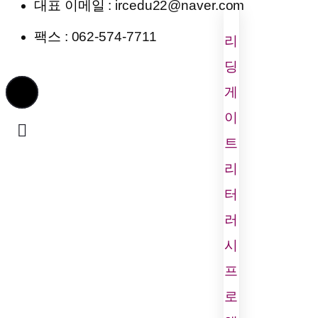
대표 이메일
: ircedu22@naver.com
팩스
: 062-574-7711
리
딩
게
이
트
리
터
러
시
프
로