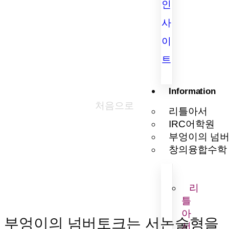
인
사
이
트
Information
처음으로
리틀아서
IRC어학원
부엉이의 넘
창의융합수학
리
틀
아
부엉이의 넘버토크는 서논술형을
서