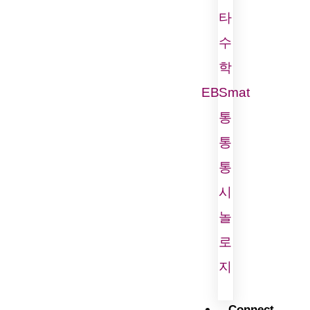
타
수
학
EBSmat
통
통
통
시
놀
로
지
Connect