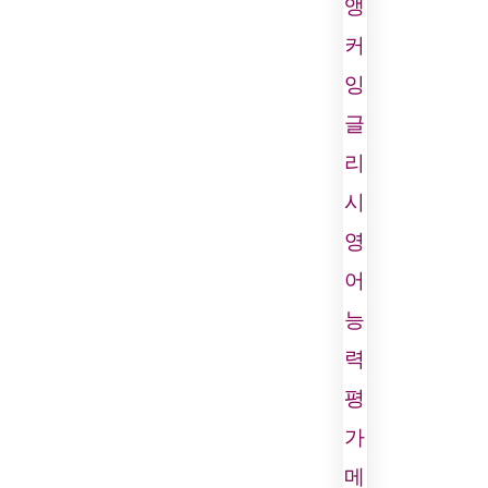
앵
커
잉
글
리
시
영
어
능
력
평
가
메