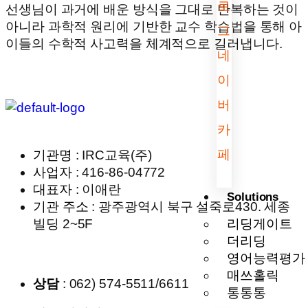
로
선생님이 과거에 배운 방식을 그대로 반복하는 것이
아니라 과학적 원리에 기반한 교수 학습법을 통해 아
그
이들의 수학적 사고력을 체계적으로 길러냅니다.
네
이
버
카
페
기관명
: IRC교육(주)
사업자
: 416-86-04772
대표자
: 이애란
Solutions
기관 주소
: 광주광역시 북구 설죽로430. 세종
빌딩 2~5F
리딩게이트
더리딩
영어능력평가
매쓰홀릭
상담
: 062) 574-5511/6611
통통통