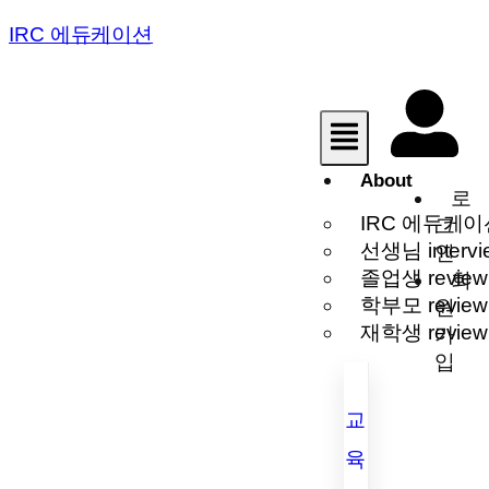
IRC 에듀케이션
About
로
IRC 에듀케이
그
선생님 intervi
인
졸업생 review
회
학부모 review
원
재학생 review
가
입
교
육